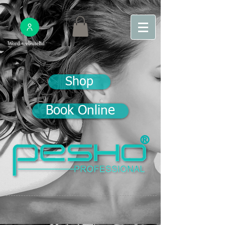
Word websitelid
Shop
Book Online
®