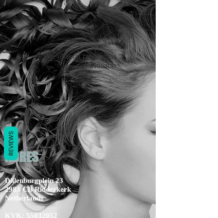
The referral program is
not available.
REVIEWS
ADRES
Dillenburgplein 23
2983 CB Ridderkerk
Netherlands
KVK:
55032052