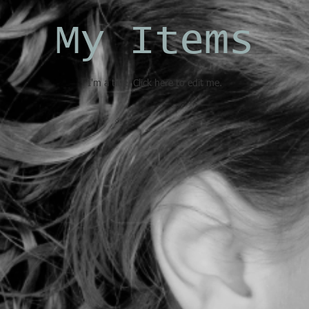
My Items
I'm a title. ​Click here to edit me.