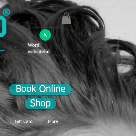
®
Word
websitelid
Book Online
Shop
Gift Card
More