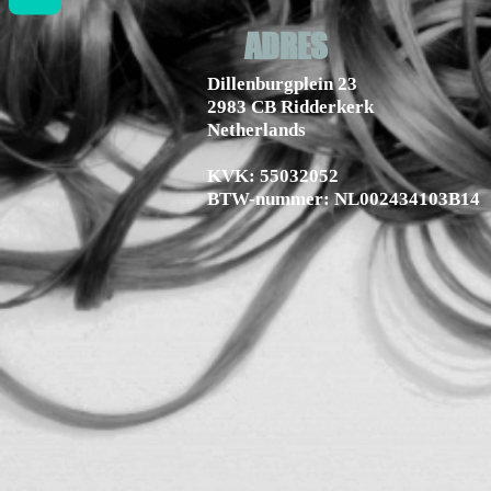
ADRES
Dillenburgplein 23
2983 CB Ridderkerk
Netherlands
KVK: 55032052
BTW-nummer: NL002434103B14