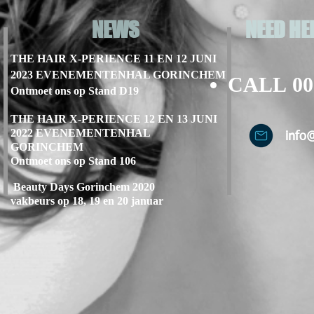
NEWS
NEED HE
THE HAIR X-PERIENCE 11 EN 12 JUNI
2023 EVENEMENTENHAL GORINCHEM
CALL
00
Ontmoet ons op Stand D19
THE HAIR X-PERIENCE 12 EN 13 JUNI
2022 EVENEMENTENHAL
info
GORINCHEM
Ontmoet ons op Stand 106
Beauty Days Gorinchem 2020
vakbeurs op 18, 19 en 20 januar