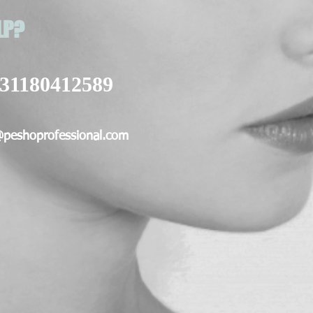
LP?
31180412589
@peshoprofessional.com