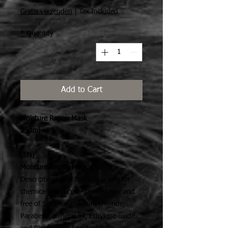
Gratis verzenden
|
Tax Included
*
Quantity
Add to Cart
Moisture Repair Mask
250ml
(EN)
Moisture Repair Mask
Description: This formula is safe for
chemically and color treated hair and
free of Sulfates , Sodium chloride,
Parabens, mineral oil, Ethylene oxide