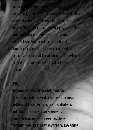
and Phosphate. Enriched with
proteins, keratin and infused with
argan oil, one of the world's retest oils
which is derived from the Moroccan
Argan Tree. Penetrates deeply into the
hair to help restore elasticity and
rebuild strength while repairing
damage caused bij environmental
factors, chemical treatments. Leaving it
incredibly moisturized with brilliant
shine.
(NL)
Arganolie vochtherstel masker
Deze formule is veilig voor chemisch
gekleurd haar en vrij van sulfaten,
natriumchloride, parabenen,
mineralenolie, ethyleenoxide en
fosfaat. Verrijkt met eiwitten, keratine