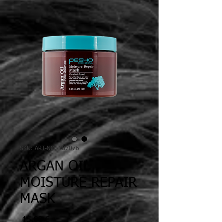
SKU: ART-NO. 187076
ARGAN OIL
MOISTURE REPAIR
MASK
Price
€ 15.00