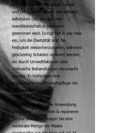
Angereichert mit Proteinen, Keratin
und mit Arganöl, einem der weltweit
seltensten Öle, das aus dem
marokkanischen Arganbaum
gewonnen wird. Dringt tief in das Haar
ein, um die Elastizität und die
Festigkeit wiederherzustellen, während
gleichzeitig Schäden repariert werden,
die durch Umweltfaktoren oder
chemische Behandlungen verursacht
werden. Er hinterlässt eine
unglaubliche Feuchtigkeitspflege mit
einem brillanten Glanz.
Verwendung: Nach der Anwendung
von Arganöl befeuchten & reparieren
Sie das Shampoo, tragen Sie eine
moderate Menge der Maske