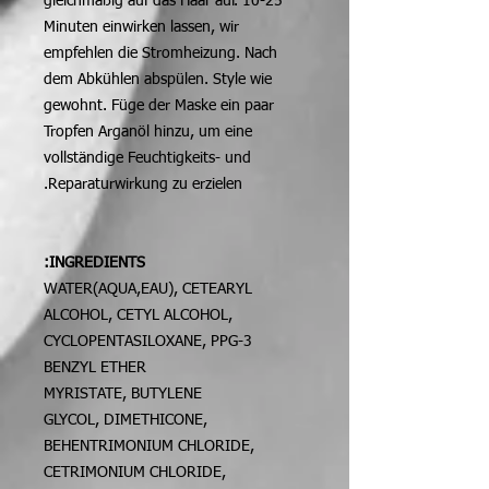
gleichmäßig auf das Haar auf. 10-25
Minuten einwirken lassen, wir
empfehlen die Stromheizung. Nach
dem Abkühlen abspülen. Style wie
gewohnt. Füge der Maske ein paar
Tropfen Arganöl hinzu, um eine
vollständige Feuchtigkeits- und
Reparaturwirkung zu erzielen.
INGREDIENTS:
WATER(AQUA,EAU), CETEARYL
ALCOHOL, CETYL ALCOHOL,
CYCLOPENTASILOXANE, PPG-3
BENZYL ETHER
MYRISTATE, BUTYLENE
GLYCOL, DIMETHICONE,
BEHENTRIMONIUM CHLORIDE,
CETRIMONIUM CHLORIDE,