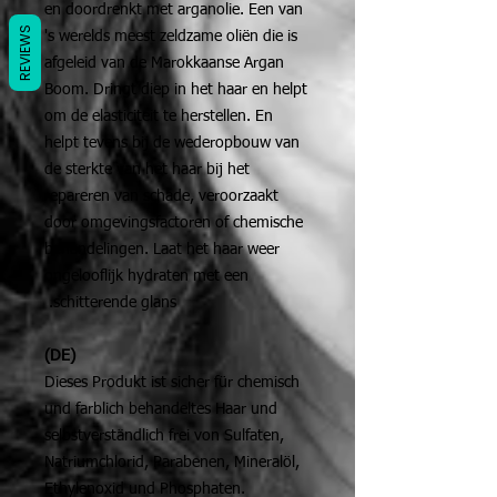
en doordrenkt met arganolie. Een van
REVIEWS
's werelds meest zeldzame oliën die is
afgeleid van de Marokkaanse Argan
Boom. Dringt diep in het haar en helpt
om de elasticiteit te herstellen. En
helpt tevens bij de wederopbouw van
de sterkte van het haar bij het
repareren van schade, veroorzaakt
door omgevingsfactoren of chemische
behandelingen. Laat het haar weer
ongelooflijk hydraten met een
schitterende glans.
(DE)
Dieses Produkt ist sicher für chemisch
und farblich behandeltes Haar und
selbstverständlich frei von Sulfaten,
Natriumchlorid, Parabenen, Mineralöl,
Ethylenoxid und Phosphaten.