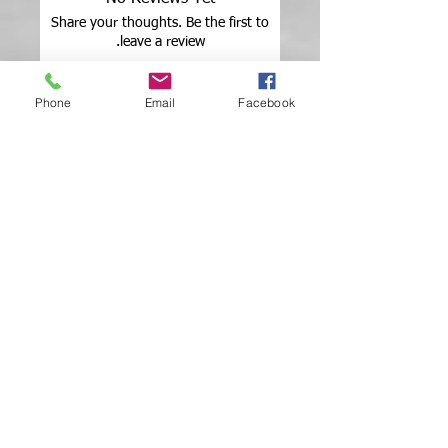
Share your thoughts. Be the first to
leave a review.
Phone
Email
Facebook
Leave a Review
ADRES
Dillenburgplein 23
2983 CB Ridderkerk
Netherlands
KVK:
55032052
BTW-nummer: NL002434103B14
NEWS