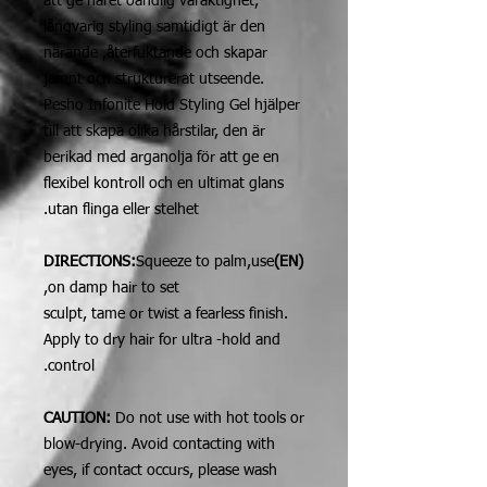
att ge håret oändlig varaktighet,
långvarig styling samtidigt är den
närande ,återfuktande och skapar
jämnt och strukturerat utseende.
Pesho Infonite Hold Styling Gel hjälper
till att skapa olika hårstilar, den är
berikad med arganolja för att ge en
flexibel kontroll och en ultimat glans
utan flinga eller stelhet.
Squeeze to palm,use
(EN)DIRECTIONS:
on damp hair to set,
sculpt, tame or twist a fearless finish.
Apply to dry hair for ultra -hold and
control.
CAUTION:
Do not use with hot tools or
blow-drying. Avoid contacting with
eyes, if contact occurs, please wash