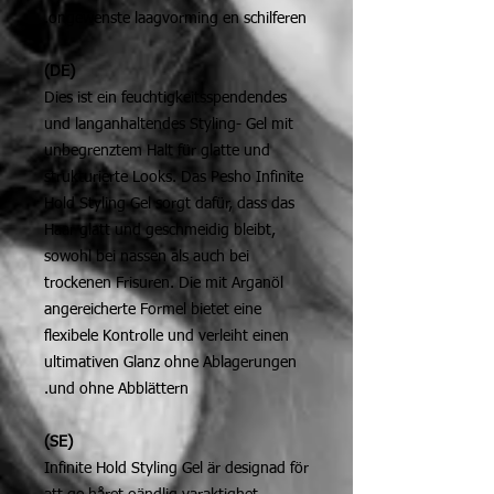
ongewenste laagvorming en schilferen.
(DE)
Dies ist ein feuchtigkeitsspendendes
und langanhaltendes Styling- Gel mit
unbegrenztem Halt für glatte und
strukturierte Looks. Das Pesho Infinite
Hold Styling Gel sorgt dafür, dass das
Haar glatt und geschmeidig bleibt,
sowohl bei nassen als auch bei
trockenen Frisuren. Die mit Arganöl
angereicherte Formel bietet eine
flexibele Kontrolle und verleiht einen
ultimativen Glanz ohne Ablagerungen
und ohne Abblättern.
(SE)
Infinite Hold Styling Gel är designad för