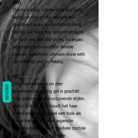
(EN)
This hydrating, infinite hold and long-
lasting styling gel for smooth and
structured looks. Pesho Infinite Hold
Styling Gel helps hair smooth straight
for both wet and dry styles. Its argan
oil-infused formula offers flexible
control, imparts an ultimate shine with
no build up and no flaking.
(NL)
Deze hydraterende en zeer
REVIEWS
langwerkende styling gel is geschikt
voor gladde en gestructureerde stijlen.
Pesho Infinite Hold houdt het haar
soepel en glad bij zowel wet-look als
droge kapsels. De met arganolie
verrijkte formule biedt flexibele contole
en een ultieme glans zonder