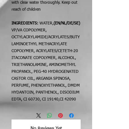
with clear water thoroughly. Keep out
reach of children
WATER,
(EN/NL/DE/SE)INGREDIENTS:
VP/VA COPOLYMER,
OCTYLACRYLAMIDE/ACRYLATES/BUTY
LAMINOETHYL METHACRYLATE
COPOLYMER, ACRYLATES/CETETH-20
ITACONATE COPOLYMER, ALCOHOL,
TRIETHANOLAMINE, AMINOMETHYL
PROPANOL, PEG-40 HYDROGENATED
CASTOR OIL, ARGANIA SPINOSA,
PERFUME, PHENOXYETHANOL, DMDM
HYDANTOIN, PANTHENOL, DISODIUM
EDTA, CI 60730, CI 19140,CI 42090
No Reviews Yet