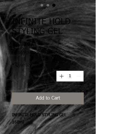
SKU: ART-NO.ARG0014
INFINITE HOLD
STYLING GEL
Price
€ 13.00
Gratis verzenden
|
Tax Included
*
Quantity
Add to Cart
INFINITE HOLD STYLING GEL
160ml